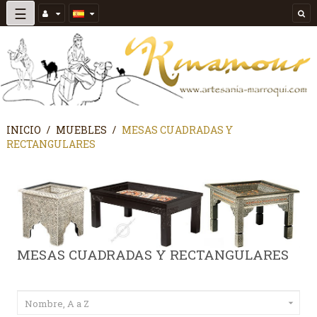
Navegación
☰
de
palanca
INICIO
MUEBLES
MESAS CUADRADAS Y
RECTANGULARES
MESAS CUADRADAS Y RECTANGULARES
Nombre, A a Z
