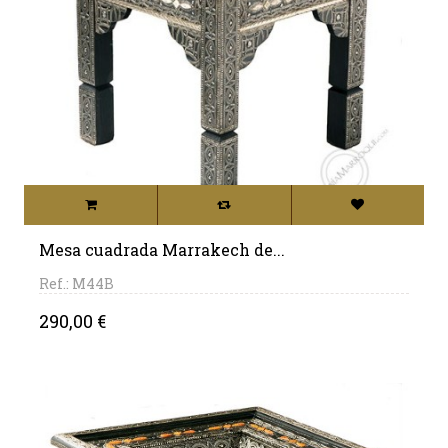
Mesa cuadrada Marrakech de...
Ref.: M44B
Precio
290,00 €