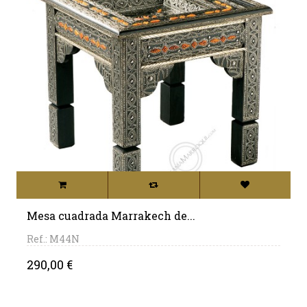
Mesa cuadrada Marrakech de...
Ref.: M44N
Precio
290,00 €