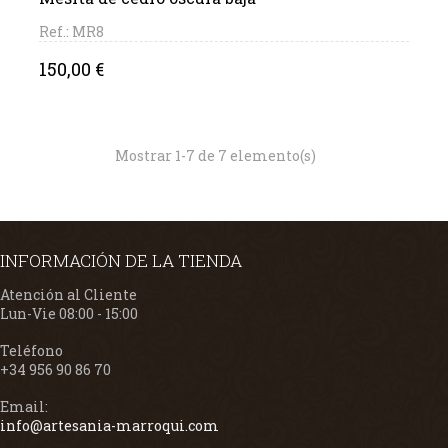
Ref.: MR8
Precio
150,00 €
Mostrar 1-7 de 7 elemento(s)
INFORMACIÓN DE LA TIENDA
Atención al Cliente
Lun-Vie 08:00 - 15:00
Teléfono
+34 956 90 86 70
Email:
info@artesania-marroqui.com