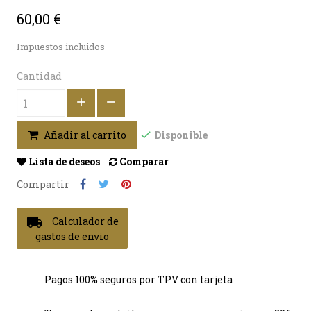
60,00 €
Impuestos incluidos
Cantidad
Disponible
Añadir al carrito
Lista de deseos
Comparar
Compartir
local_shipping
Calculador de
gastos de envio
Pagos 100% seguros por TPV con tarjeta