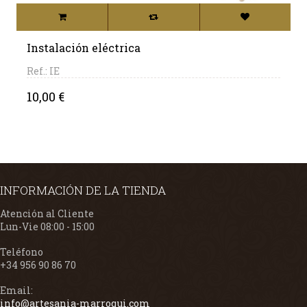
Instalación eléctrica
Ref.: IE
Precio
10,00 €
INFORMACIÓN DE LA TIENDA
Atención al Cliente
Lun-Vie 08:00 - 15:00
Teléfono
+34 956 90 86 70
Email:
info@artesania-marroqui.com