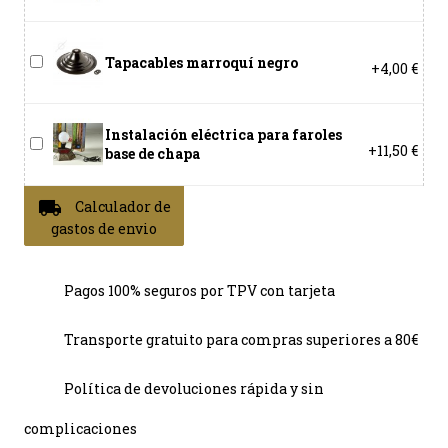
Tapacables marroquí negro
+4,00 €
Instalación eléctrica para faroles
+11,50 €
base de chapa
local_shipping
Calculador de
gastos de envio
Pagos 100% seguros por TPV con tarjeta
Transporte gratuito para compras superiores a 80€
Política de devoluciones rápida y sin
complicaciones