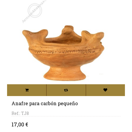
Anafre para carbón pequeño
Ref.: TJ8
Precio
17,00 €