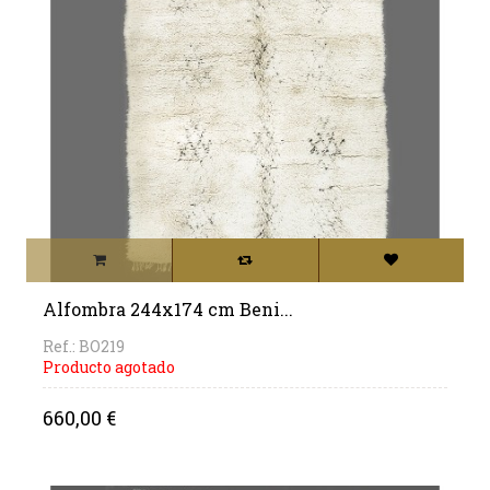
Alfombra 244x174 cm Beni...
Ref.: BO219
Producto agotado
Precio
660,00 €