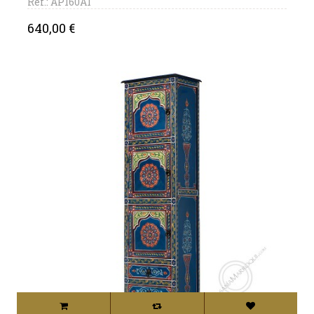
Ref.: AP160A1
Precio
640,00 €