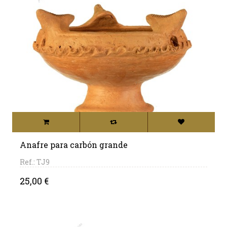
Anafre para carbón grande
Ref.: TJ9
Precio
25,00 €