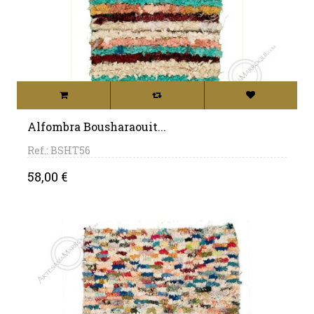
Alfombra Bousharaouit...
Ref.: BSHT56
Precio
58,00 €