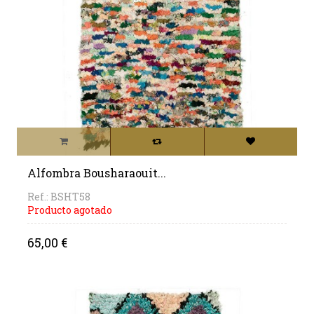
Alfombra Bousharaouit...
Ref.: BSHT58
Producto agotado
Precio
65,00 €