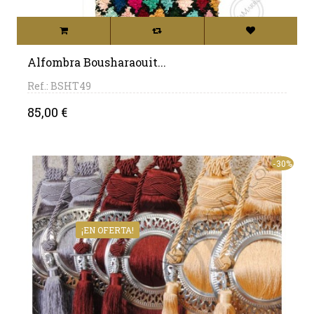
Alfombra Bousharaouit...
Ref.: BSHT49
Precio
85,00 €
-30%
¡EN OFERTA!