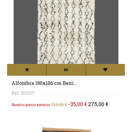
Alfombra 180x106 cm Beni...
Ref.: BO227
Precio
Precio
-35,00 €
275,00 €
310,00 €
Nuestro precio anterior
base