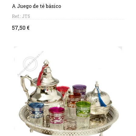
A Juego de té básico
Ref.: JT5
Precio
57,50 €