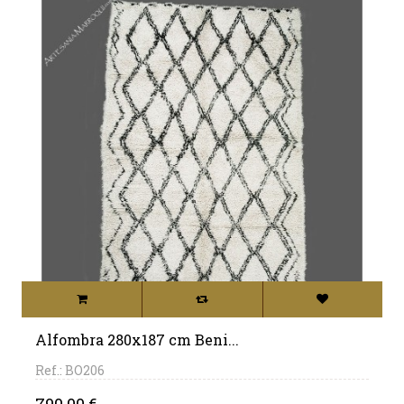
Alfombra 280x187 cm Beni...
Ref.: BO206
Precio
790,00 €