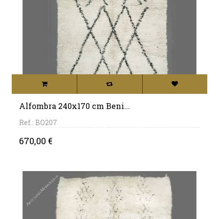
Alfombra 240x170 cm Beni...
Ref.: BO207
Precio
670,00 €