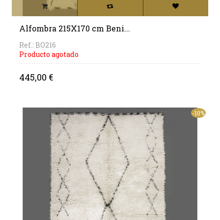
Alfombra 215X170 cm Beni...
Ref.: BO216
Producto agotado
Precio
445,00 €
-10%