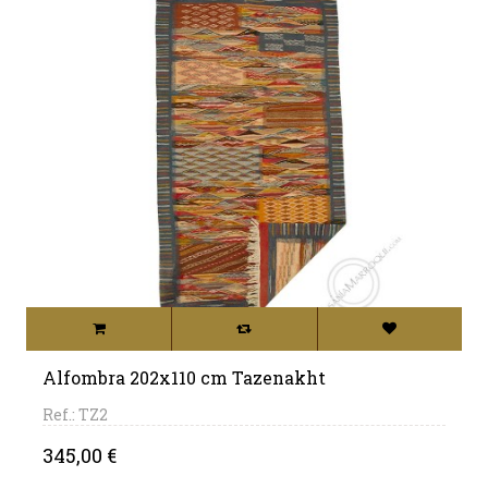
Alfombra 202x110 cm Tazenakht
Ref.: TZ2
Precio
345,00 €