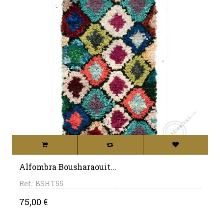
Alfombra Bousharaouit...
Ref.: BSHT55
Precio
75,00 €