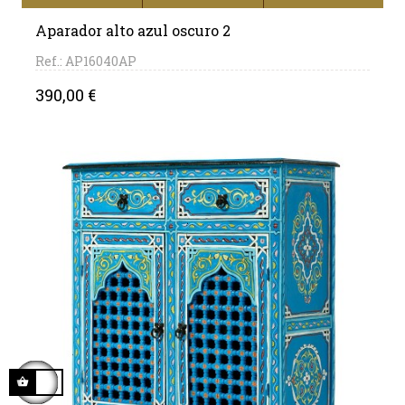
Aparador alto azul oscuro 2
Ref.: AP16040AP
Precio
390,00 €