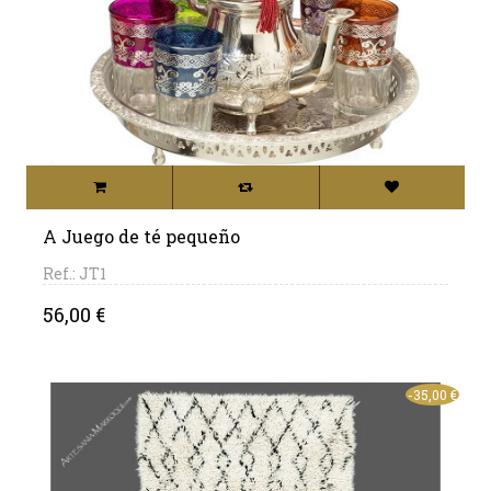
A Juego de té pequeño
Ref.: JT1
Precio
56,00 €
-35,00 €