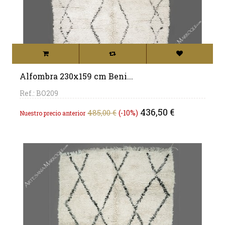
Alfombra 230x159 cm Beni...
Ref.: BO209
Precio
Precio
436,50 €
485,00 €
-10%
Nuestro precio anterior
base