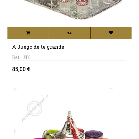
A Juego de té grande
Ref.: JT6
Precio
85,00 €