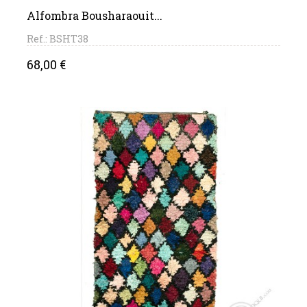
Alfombra Bousharaouit...
Ref.: BSHT38
Precio
68,00 €