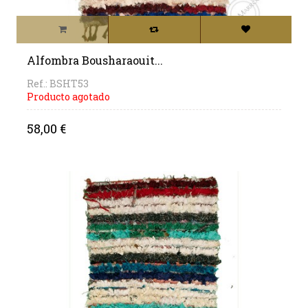
Alfombra Bousharaouit...
Ref.: BSHT53
Producto agotado
Precio
58,00 €