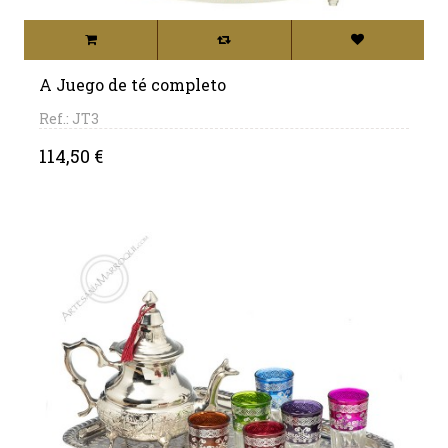
A Juego de té completo
Ref.: JT3
Precio
114,50 €