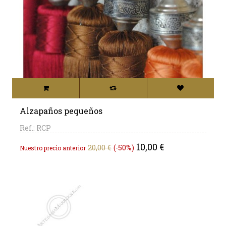
Alzapaños pequeños
Ref.: RCP
Precio
Precio
10,00 €
20,00 €
-50%
Nuestro precio anterior
base