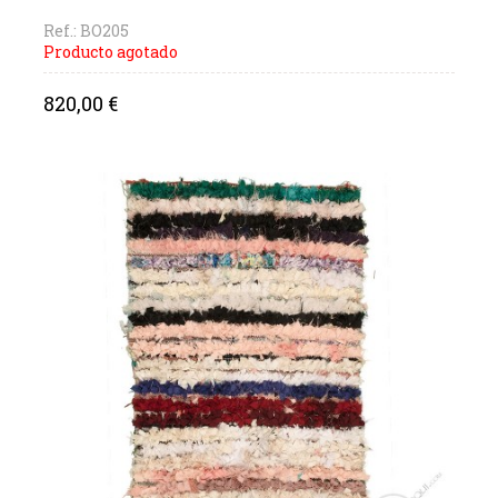
Ref.: BO205
Producto agotado
Precio
820,00 €