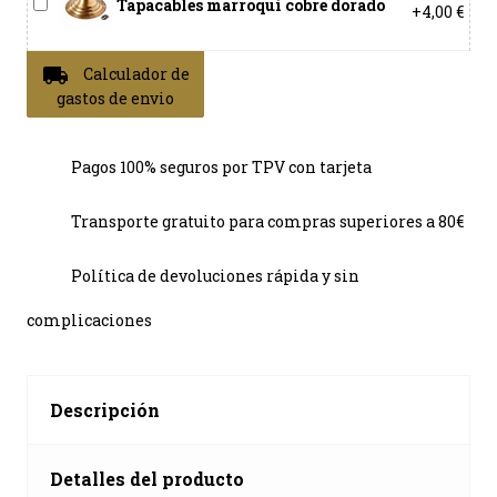
Tapacables marroquí cobre dorado
+4,00 €
local_shipping
Calculador de
gastos de envio
Pagos 100% seguros por TPV con tarjeta
Transporte gratuito para compras superiores a 80€
Política de devoluciones rápida y sin
complicaciones
Descripción
Detalles del producto