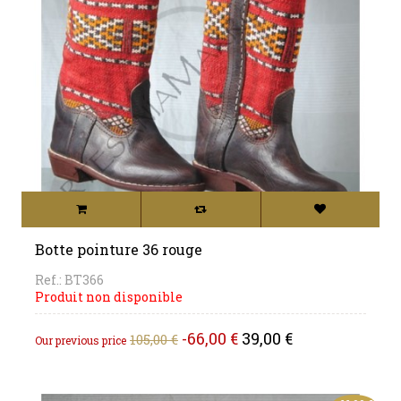
Botte pointure 36 rouge
Ref.: BT366
Produit non disponible
Regular
Price
-66,00 €
39,00 €
105,00 €
Our previous price
price