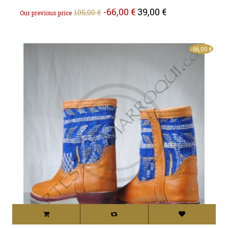
Regular
Price
-66,00 €
39,00 €
105,00 €
Our previous price
price
-66,00 €