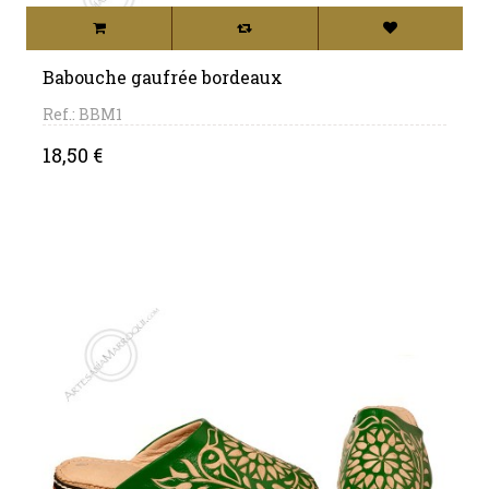
Babouche gaufrée bordeaux
Ref.: BBM1
Price
18,50 €