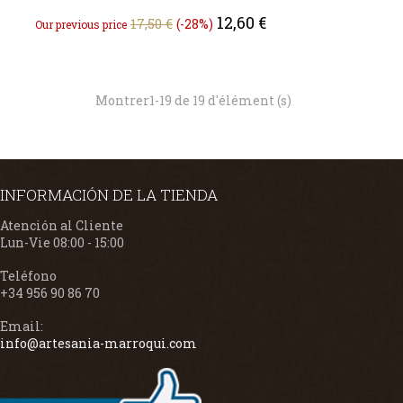
Regular
Price
12,60 €
17,50 €
-28%
Our previous price
price
Montrer1-19 de 19 d'élément (s)
INFORMACIÓN DE LA TIENDA
Atención al Cliente
Lun-Vie 08:00 - 15:00
Teléfono
+34 956 90 86 70
Email:
info@artesania-marroqui.com