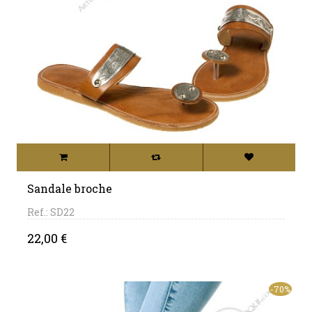
Sandale broche
Ref.: SD22
Price
22,00 €
-70%