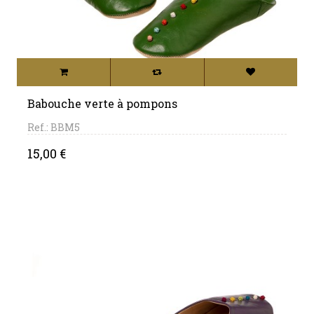
Babouche verte à pompons
Ref.: BBM5
Price
15,00 €