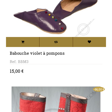
Babouche violet à pompons
Ref.: BBM3
Price
15,00 €
-66,00 €