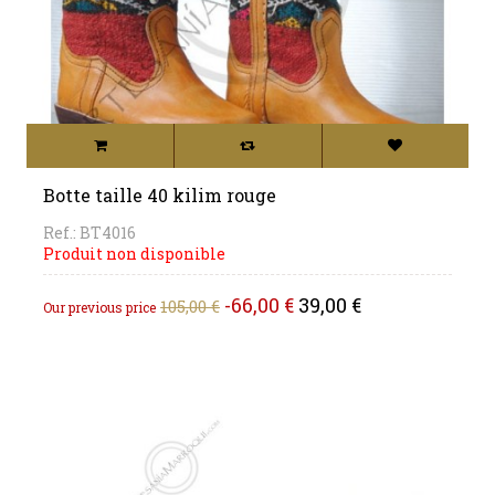
Botte taille 40 kilim rouge
Ref.: BT4016
Produit non disponible
Regular
Price
-66,00 €
39,00 €
105,00 €
Our previous price
price