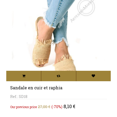
Sandale en cuir et raphia
Ref.: SD18
Regular
Price
8,10 €
27,00 €
-70%
Our previous price
price