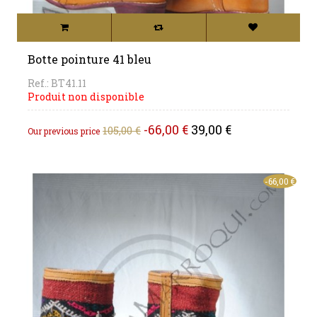
Botte pointure 41 bleu
Ref.: BT41.11
Produit non disponible
Regular
Price
-66,00 €
39,00 €
105,00 €
Our previous price
price
-66,00 €