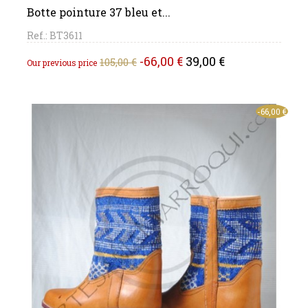
Botte pointure 37 bleu et...
Ref.: BT3611
Regular
Price
-66,00 €
39,00 €
105,00 €
Our previous price
price
-66,00 €