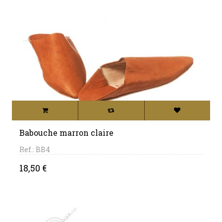
Babouche marron claire
Ref.: BB4
Price
18,50 €