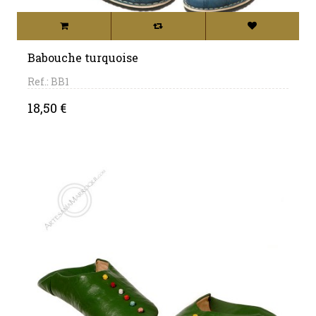
Babouche turquoise
Ref.: BB1
Price
18,50 €