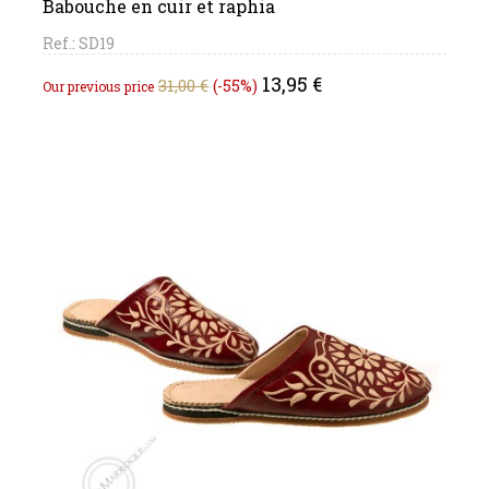
Babouche en cuir et raphia
Ref.: SD19
Regular
Price
13,95 €
31,00 €
-55%
Our previous price
price