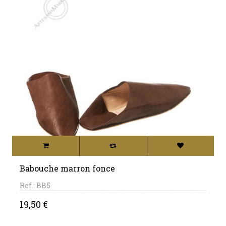
Babouche marron fonce
Ref.: BB5
Price
19,50 €