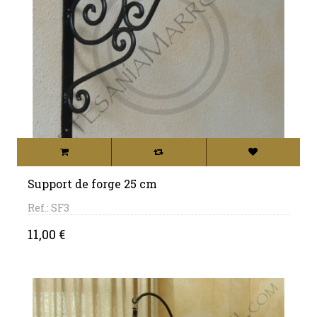
Support de forge 25 cm
Ref.: SF3
Price
11,00 €