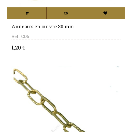
Anneaux en cuivre 30 mm
Ref.: CD5
Price
1,20 €