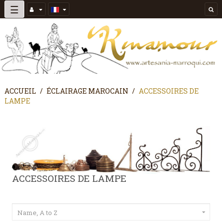
Basculer
☰
la
navigation
ACCUEIL
ÉCLAIRAGE MAROCAIN
ACCESSOIRES DE
LAMPE
ACCESSOIRES DE LAMPE
Name, A to Z
