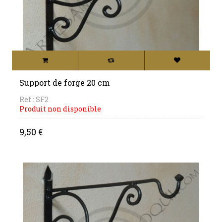
Support de forge 20 cm
Ref.: SF2
Produit non disponible
Price
9,50 €