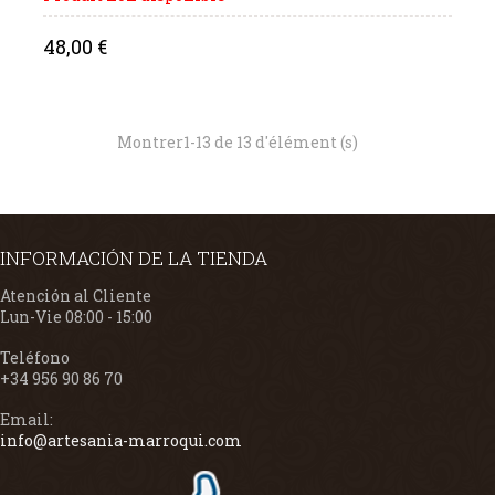
Price
48,00 €
Montrer1-13 de 13 d'élément (s)
INFORMACIÓN DE LA TIENDA
Atención al Cliente
Lun-Vie 08:00 - 15:00
Teléfono
+34 956 90 86 70
Email:
info@artesania-marroqui.com