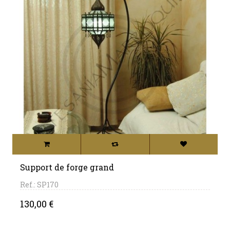
Support de forge grand
Ref.: SP170
Price
130,00 €