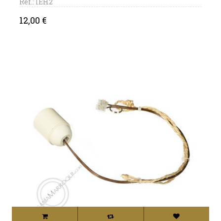
Ref.: IEH2
Price
12,00 €