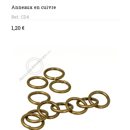
Anneaux en cuivre
Ref.: CD4
Price
1,20 €