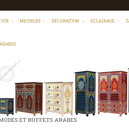
CUIR
MEUBLES
DÉCORATION
ÉCLAIRAGE
T
 ARABES
ODES ET BUFFETS ARABES