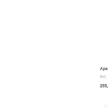
Apa
Ref.
Pri
255,