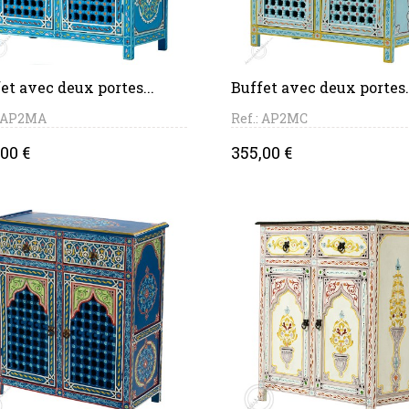
PANIER
PANIER
et avec deux portes...
Buffet avec deux portes.
: AP2MA
Ref.: AP2MC
ce
Price
00 €
355,00 €