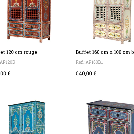
PANIER
PANIER
et 120 cm rouge
Buffet 160 cm x 100 cm 
: AP120R
Ref.: AP160B1
ce
Price
00 €
640,00 €