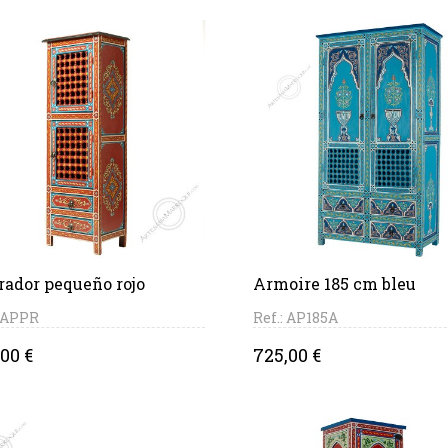
PANIER
PANIER
rador pequeño rojo
Armoire 185 cm bleu
: APPR
Ref.: AP185A
ce
Price
00 €
725,00 €