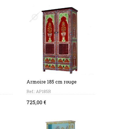
PANIER
Armoire 185 cm rouge
Ref.: AP185R
Price
725,00 €