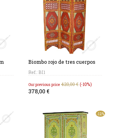
PANIER
cm
Biombo rojo de tres cuerpos
Ref.: BI1
Regular
Price
420,00 €
-10%
Our previous price
price
378,00 €
-12%