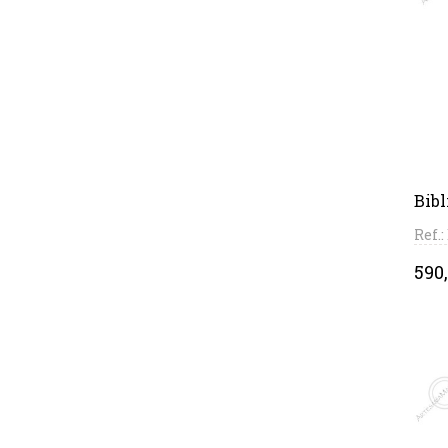
Bibl
Ref.
Pri
590,