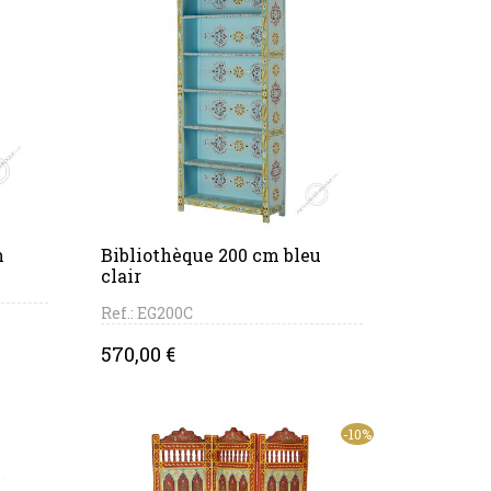
PANIER
m
Bibliothèque 200 cm bleu
clair
Ref.: EG200C
Price
570,00 €
-10%