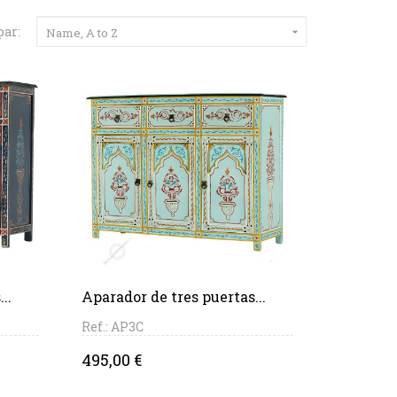
par:
Name, A to Z

PANIER
..
Aparador de tres puertas...
Ref.: AP3C
Price
495,00 €