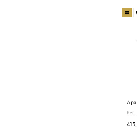
Apar
Ref.
Pri
415,