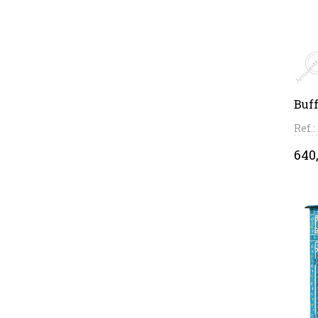
Buf
Ref.
Pri
640,