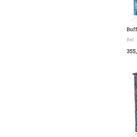
Buff
Ref.
Pri
355,