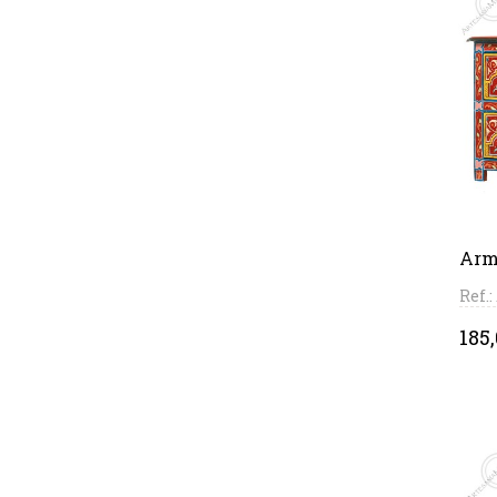
Arm
Ref.
Pri
185,