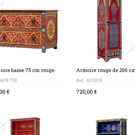
PANIER
PANIER
oire basse 75 cm rouge
Armoire rouge de 200 c
: APB75R
Ref.: AP200R
ce
Price
00 €
720,00 €