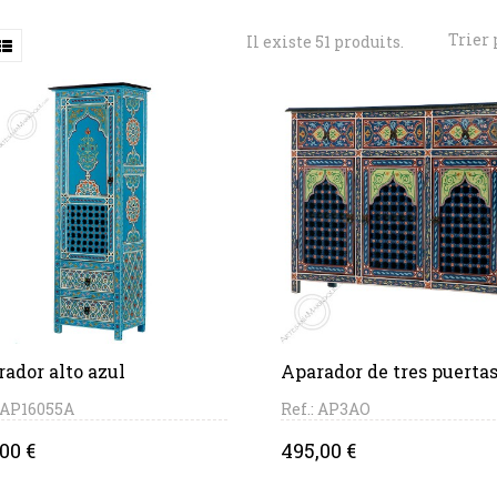
Trier 
Il existe 51 produits.
PANIER
PANIER
ador alto azul
Aparador de tres puertas.
: AP16055A
Ref.: AP3AO
ce
Price
00 €
495,00 €