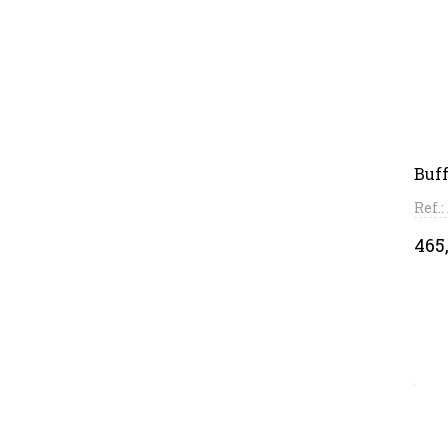
Buff
Ref.
Pri
465,