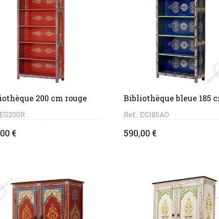
PANIER
PANIER
iothèque 200 cm rouge
Bibliothèque bleue 185 
: EG200R
Ref.: EG185AO
ce
Price
00 €
590,00 €