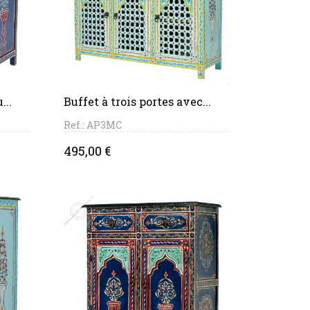
PANIER
...
Buffet à trois portes avec...
Ref.: AP3MC
Price
495,00 €