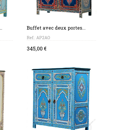
PANIER
..
Buffet avec deux portes...
Ref.: AP2AO
Price
345,00 €