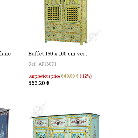
PANIER
blanc
Buffet 160 x 100 cm vert
Ref.: AP160P1
Regular
Price
640,00 €
-12%
Our previous price
price
563,20 €