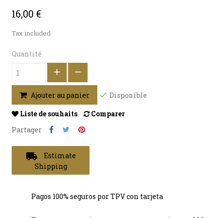
16,00 €
Tax included
Quantité
Disponible
Ajouter au panier
Liste de souhaits
Comparer
Partager
local_shipping
Estimate
Shipping
Pagos 100% seguros por TPV con tarjeta