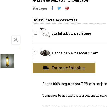
Liste de souhaits
Comparer
Partager
Must-have accessories
Installation électrique

Cache-câble marocain noir
local_shipping
Estimate Shipping
Pagos 100% seguros por TPV con tarjeta
Transporte gratuito para compras supe