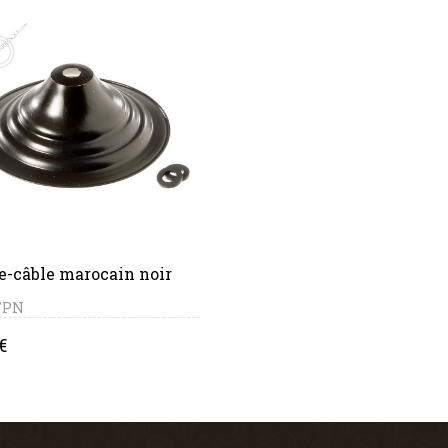
PANIER
e-câble marocain noir
 TPN
e
€