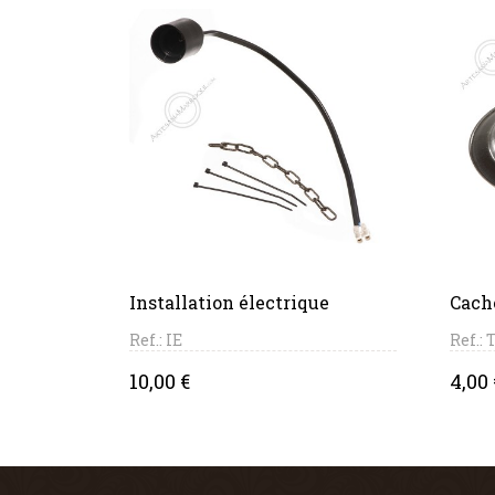
PANIER
Installation électrique
Cach
Ref.: IE
Ref.:
Price
Pric
10,00 €
4,00 