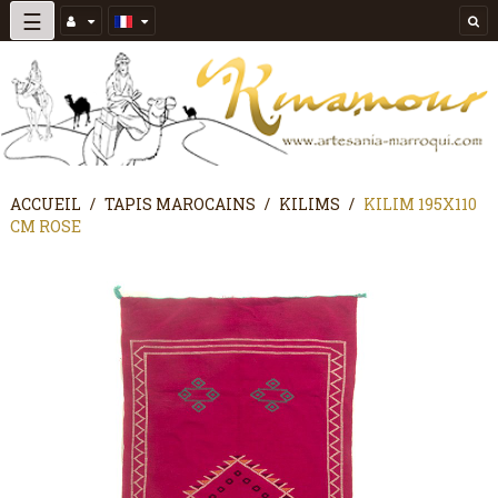
Basculer
☰
la
navigation
ACCUEIL
TAPIS MAROCAINS
KILIMS
KILIM 195X110
CM ROSE