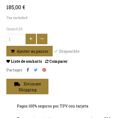
185,00 €
Tax included
Quantité
Disponible
Ajouter au panier
Liste de souhaits
Comparer
Partager
local_shipping
Estimate
Shipping
Pagos 100% seguros por TPV con tarjeta