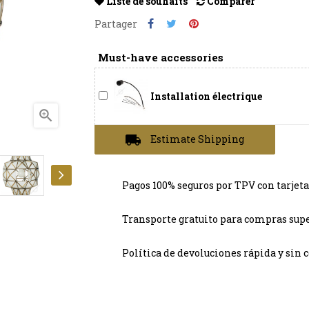
Liste de souhaits
Comparer
Partager
Must-have accessories
Installation électrique

local_shipping
Estimate Shipping
Pagos 100% seguros por TPV con tarjeta
Transporte gratuito para compras supe
Política de devoluciones rápida y sin