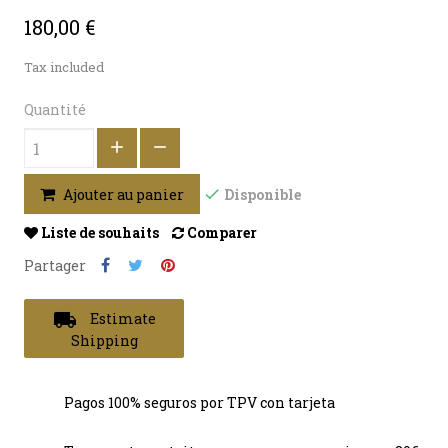
180,00 €
Tax included
Quantité
Disponible
Ajouter au panier
Liste de souhaits
Comparer
Partager
local_shipping
Estimate
Shipping
Pagos 100% seguros por TPV con tarjeta