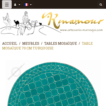
Basculer
☰
la
navigation
ACCUEIL
MEUBLES
TABLES MOSAÏQUE
TABLE
MOSAÏQUE 70 CM TURQUOISE