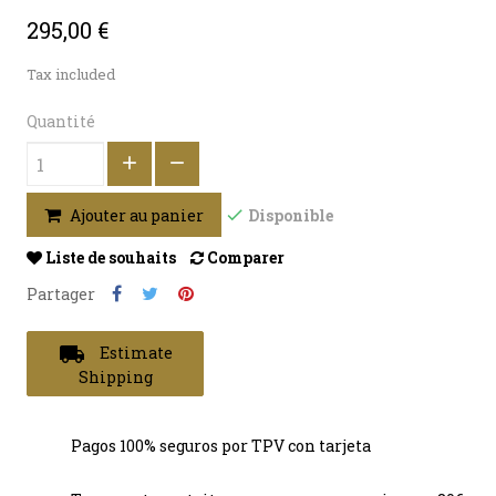
295,00 €
Tax included
Quantité
Disponible
Ajouter au panier
Liste de souhaits
Comparer
Partager
local_shipping
Estimate
Shipping
Pagos 100% seguros por TPV con tarjeta