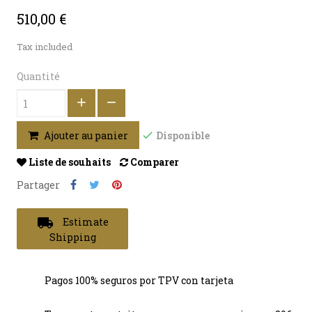
510,00 €
Tax included
Quantité
Disponible
Ajouter au panier
Liste de souhaits
Comparer
Partager
local_shipping
Estimate
Shipping
Pagos 100% seguros por TPV con tarjeta